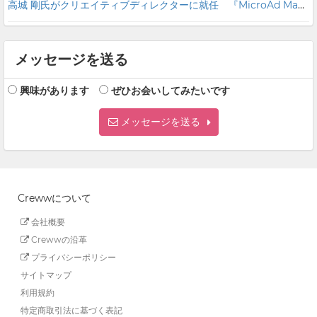
高城 剛氏がクリエイティブディレクターに就任 『MicroAd Magic!』プロジェクト第一弾！光と音で空間をデザイン ドローンによる次世代サービス「Sky Magic」の提供開始
メッセージを送る
興味があります
ぜひお会いしてみたいです
メッセージを送る
Crewwについて
会社概要
Crewwの沿革
プライバシーポリシー
サイトマップ
利用規約
特定商取引法に基づく表記