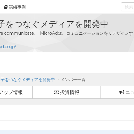
実績事例
0
select
子をつなぐメディアを開発中
 way we communicate. MicroAdは、コミュニケーションをリデザイ
d.co.jp/
親子をつなぐメディアを開発中
メンバー一覧
アップ情報
投資情報
ニ