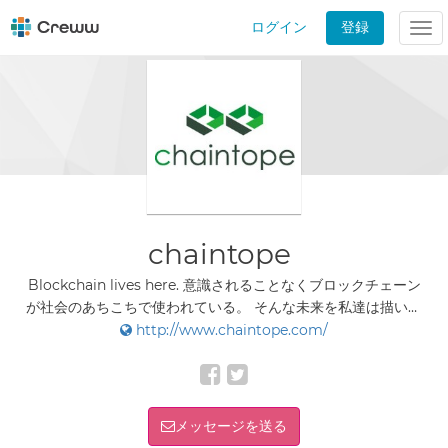
ログイン
登録
Tog
nav
chaintope
Blockchain lives here. 意識されることなくブロックチェーン
が社会のあちこちで使われている。 そんな未来を私達は描いて
います。 私達は皆様のDX推進に伴走するパートナーです。
http://www.chaintope.com/
メッセージを送る