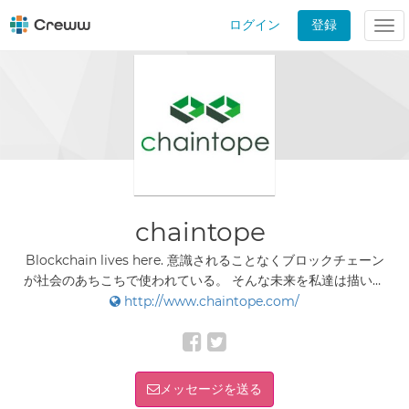
ログイン
登録
Tog
nav
chaintope
Blockchain lives here. 意識されることなくブロックチェーン
が社会のあちこちで使われている。 そんな未来を私達は描いて
います。 私達は皆様のDX推進に伴走するパートナーです。
http://www.chaintope.com/
メッセージを送る