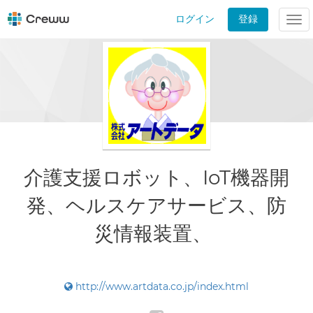
ログイン
登録
Tog
nav
介護支援ロボット、IoT機器開
発、ヘルスケアサービス、防
災情報装置、
http://www.artdata.co.jp/index.html