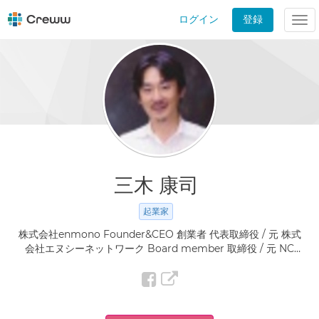
ログイン
登録
Tog
nav
三木 康司
起業家
株式会社enmono Founder&CEO 創業者 代表取締役 / 元 株式
会社エヌシーネットワーク Board member 取締役 / 元 NC
network / 元 富士通 / 元 富士通 Oversea's sales section of
OEM products 海外営業統括部 OEM事業部