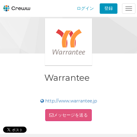
ログイン
登録
Tog
nav
Warrantee
http://www.warrantee.jp
メッセージを送る