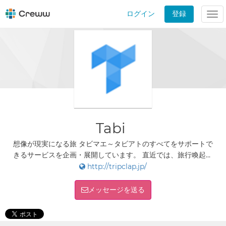
ログイン
登録
Tog
nav
Tabi
想像が現実になる旅 タビマエ～タビアトのすべてをサポートで
きるサービスを企画・展開しています。 直近では、旅行喚起～
旅程、予約までを楽しく効率的にできるサービスを開発中で
http://tripclap.jp/
す。
メッセージを送る