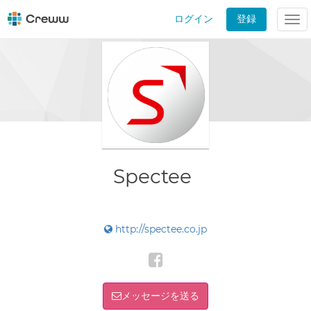
ログイン
登録
Tog
nav
Spectee
http://spectee.co.jp
メッセージを送る