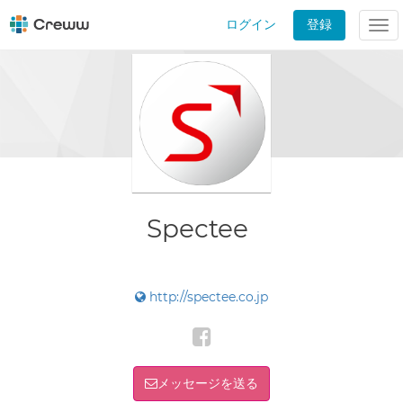
ログイン
登録
Tog
nav
Spectee
http://spectee.co.jp
メッセージを送る