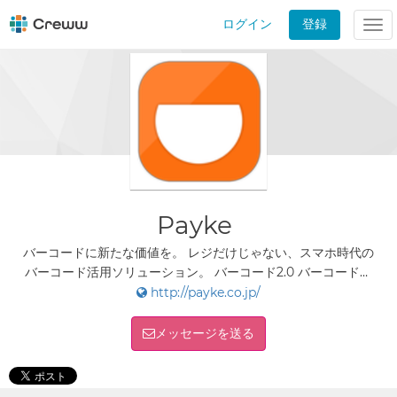
ログイン
登録
Tog
nav
Payke
バーコードに新たな価値を。 レジだけじゃない、スマホ時代の
バーコード活用ソリューション。 バーコード2.0 バーコードか
ら、「伝わらない」と「分からない」を無くし、モノの価値を
http://payke.co.jp/
最大化する。
メッセージを送る