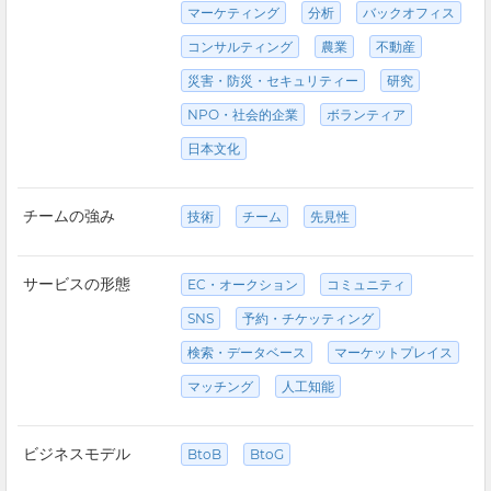
マーケティング
分析
バックオフィス
コンサルティング
農業
不動産
災害・防災・セキュリティー
研究
NPO・社会的企業
ボランティア
日本文化
チームの強み
技術
チーム
先見性
サービスの形態
EC・オークション
コミュニティ
SNS
予約・チケッティング
検索・データベース
マーケットプレイス
マッチング
人工知能
ビジネスモデル
BtoB
BtoG