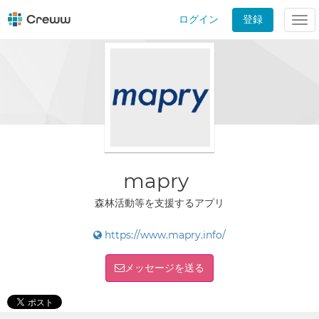
ログイン
登録
Tog
nav
mapry
森林活動等を支援するアプリ
https://www.mapry.info/
メッセージを送る