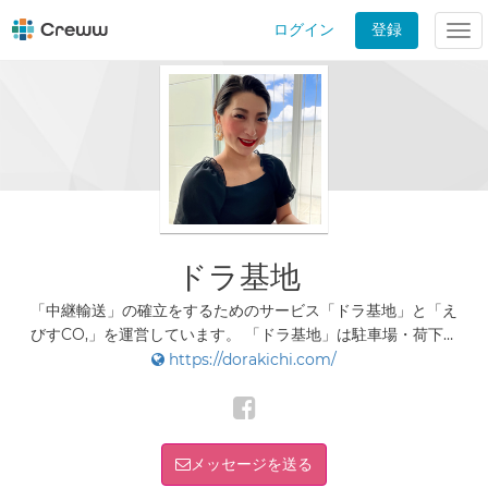
ログイン
登録
Tog
nav
ドラ基地
「中継輸送」の確立をするためのサービス「ドラ基地」と「え
びすCO,」を運営しています。 「ドラ基地」は駐車場・荷下ろ
し場・フォークリフトを手軽に予約できるサービスです。 「え
https://dorakichi.com/
びすCO,」は帰り荷の斡旋をする顔が見えるコミュニティサー
ビスです。
メッセージを送る