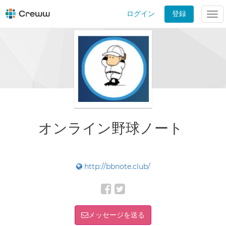
ログイン
登録
Tog
nav
オンライン野球ノート
http://bbnote.club/
メッセージを送る