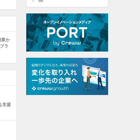
創業か
ブラ
る支援