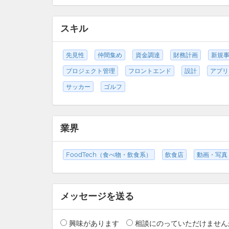
スキル
先見性
仲間集め
資金調達
財務計画
新規
プロジェクト管理
フロントエンド
設計
アプリ
サッカー
ゴルフ
業界
FoodTech（食べ物・飲食系）
飲食店
動画・写真
メッセージを送る
興味があります
相談にのっていただけません