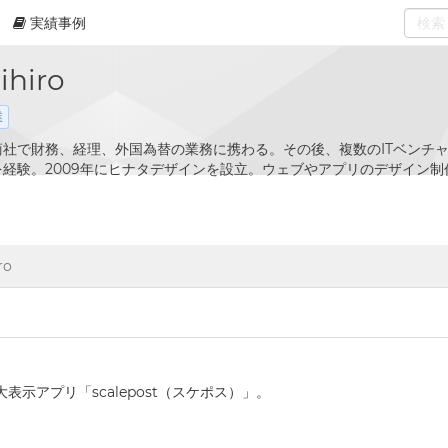
実績事例
0
select
ihiro
業
商社で財務、経理、外国為替の業務に携わる。その後、複数のITベンチ
経験。2009年にヒナタデザインを設立。ウェブやアプリのデザイン
ro
示アプリ「scalepost（スケポス）」。