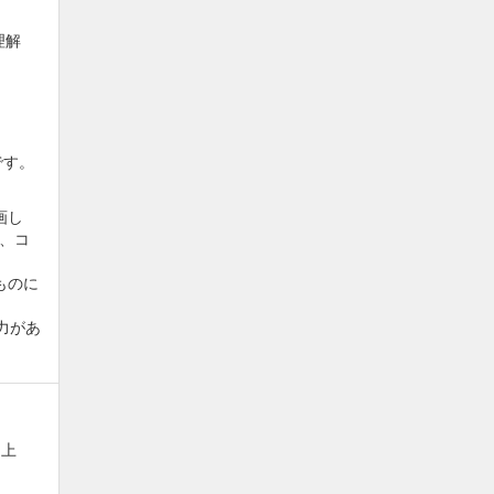
理解
。
です。
画し
、コ
ものに
力があ
に上