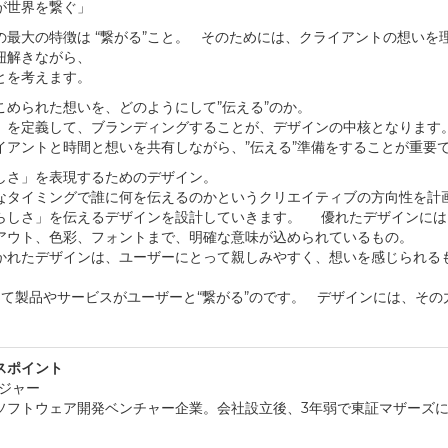
が世界を繋ぐ」
の最大の特徴は “繋がる”こと。 そのためには、クライアントの想いを
紐解きながら、
ことを考えます。
こめられた想いを、どのようにして”伝える”のか。
」を定義して、ブランディングすることが、デザインの中核となります
イアントと時間と想いを共有しながら、”伝える”準備をすることが重要
しさ」を表現するためのデザイン。
なタイミングで誰に何を伝えるのかというクリエイティブの方向性を計
らしさ」を伝えるデザインを設計していきます。 優れたデザインには
アウト、色彩、フォントまで、明確な意味が込められているもの。
かれたデザインは、ユーザーにとって親しみやすく、想いを感じられる
て製品やサービスがユーザーと“繋がる”のです。 デザインには、その
。
スポイント
ージャー
ソフトウェア開発ベンチャー企業。会社設立後、3年弱で東証マザーズ