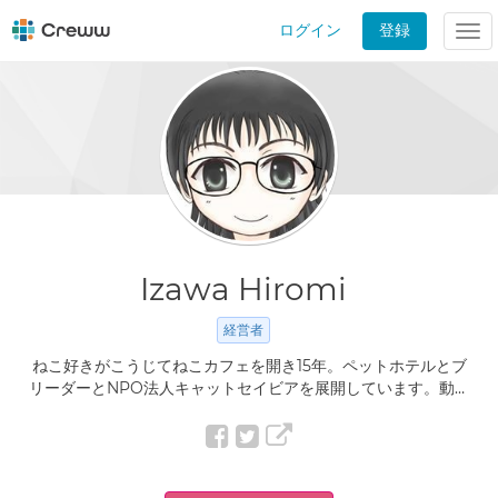
ログイン
登録
Tog
nav
Izawa Hiromi
経営者
ねこ好きがこうじてねこカフェを開き15年。ペットホテルとブ
リーダーとNPO法人キャットセイビアを展開しています。動物
をとりまく環境をもっとよくしたい、法改正も陳情しつつ、動
物福祉を実現したい。