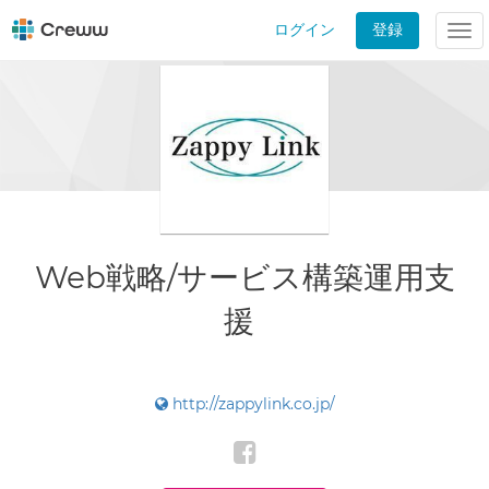
ログイン
登録
Tog
nav
Web戦略/サービス構築運用支
援
http://zappylink.co.jp/