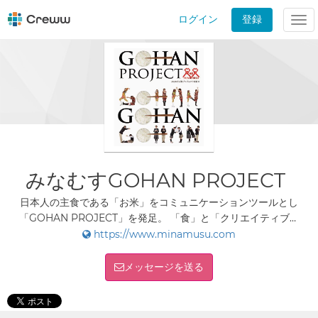
ログイン
登録
Tog
nav
みなむすGOHAN PROJECT
日本人の主食である「お米」をコミュニケーションツールとし
「GOHAN PROJECT」を発足。 「食」と「クリエイティブ」
で人・街・文化を結び地域課題や社会貢献に従事。 各種マーケ
https://www.minamusu.com
ティング戦略、ブランディングデザイン、商品企画開発デザイ
ン、新規事業立ち上げ等
メッセージを送る