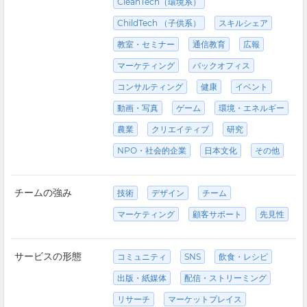
CleanTech（環境系）
ChildTech （子供系）
スキルシェア
教室・セミナー
通信教育
広報
マーケティング
バックオフィス
コンサルティング
健康
イベント
動画・写真
ゲーム
環境・エネルギー
農業
クリエイティブ
研究
NPO・社会的企業
日本文化
その他
チームの強み
技術
デザイン
チーム
マーケティング
顧客サポート
先見性
サービスの形態
コミュニティ
SNS
飲食・レシピ
出版・紙媒体
配信・ストリーミング
リサーチ
マーケットプレイス