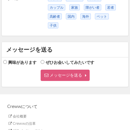
カップル
家族
障がい者
若者
高齢者
国内
海外
ペット
子供
メッセージを送る
興味があります
ぜひお会いしてみたいです
メッセージを送る
Crewwについて
会社概要
Crewwの沿革