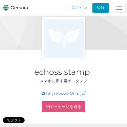
ログイン
登録
Tog
nav
echoss stamp
スマホに押す電子スタンプ
http://www.12cm.jp/
メッセージを送る