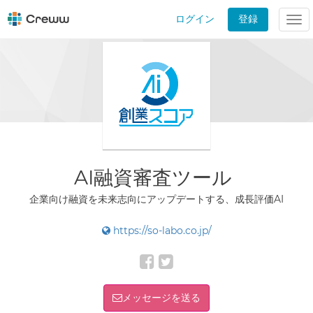
ログイン
登録
Tog
nav
AI融資審査ツール
企業向け融資を未来志向にアップデートする、成長評価AI
https://so-labo.co.jp/
メッセージを送る