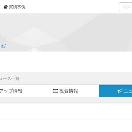
実績事例
0
select
jp/
ュース一覧
アップ情報
投資情報
ニ