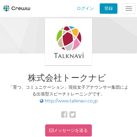
ログイン
登録
Tog
nav
株式会社トークナビ
「育つ、コミュニケーション」現役女子アナウンサー集団によ
る出張型スピーチトレーニングです。
http://www.talknavi.co.jp
メッセージを送る