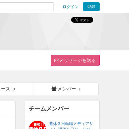
ログイン
登録
ions
メッセージを送る
ュース
メンバー
0
1
チームメンバー
週休３日転職メディアサ