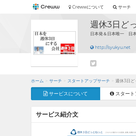
Crewwについて
サーチ
週休3日ど
日本発＆日本唯一 日
http://syukyu.net
ホーム
サーチ
スタートアップサーチ
週休3日ど
サービスについて
スタート
サービス紹介文