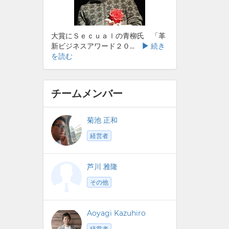
大賞にＳｅｃｕａｌの青柳氏 「革
新ビジネスアワード２０...
続き
を読む
チームメンバー
菊池 正和
経営者
芦川 雅隆
その他
Aoyagi Kazuhiro
経営者