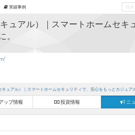
実績事例
0
select
l（セキュアル）｜スマートホームセ
に。
om/
l（セキュアル）｜スマートホームセキュリティで、安心をもっとカジュア
アップ情報
投資情報
ニ