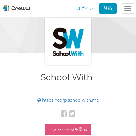
ログイン
登録
Tog
nav
School With
https://corp.schoolwith.me
メッセージを送る