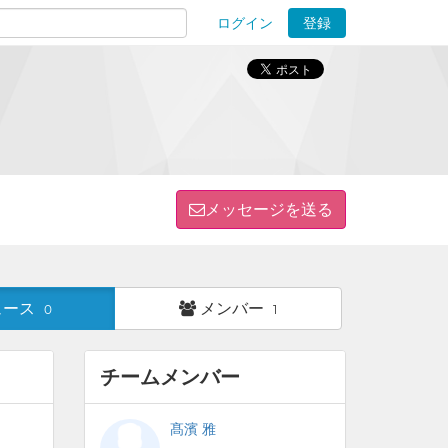
ログイン
登録
ions
メッセージを送る
ュース
メンバー
0
1
チームメンバー
髙濱 雅