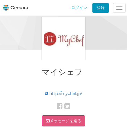
ログイン
登録
Tog
nav
マイシェフ
http://mychef.jp/
メッセージを送る