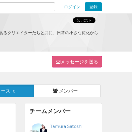
ログイン
登録
ions
のあるクリエイターたちと共に、日常の小さな変化から
メッセージを送る
ュース
メンバー
0
1
チームメンバー
Tamura Satoshi