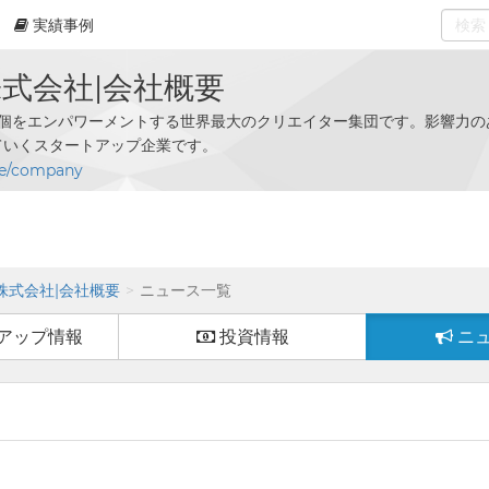
実績事例
0
select
m株式会社|会社概要
は、個をエンパワーメントする世界最大のクリエイター集団です。影響力
ていくスタートアップ企業です。
te/company
m株式会社|会社概要
ニュース一覧
アップ情報
投資情報
ニ