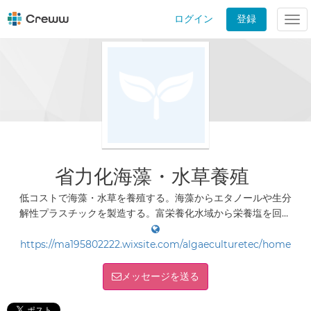
ログイン
登録
Tog
nav
省力化海藻・水草養殖
低コストで海藻・水草を養殖する。海藻からエタノールや生分
解性プラスチックを製造する。富栄養化水域から栄養塩を回収
する。
https://ma195802222.wixsite.com/algaeculturetec/home
メッセージを送る