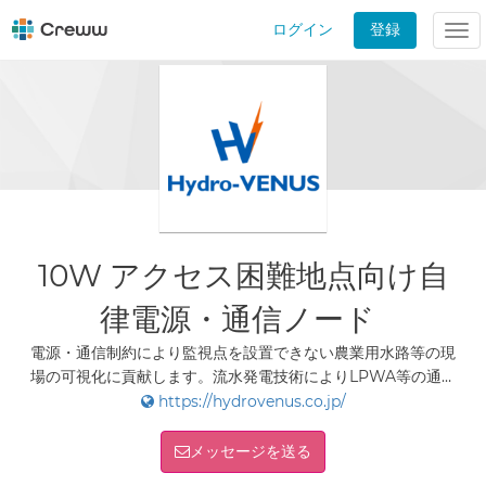
ログイン
登録
Tog
nav
10W アクセス困難地点向け⾃
律電源・通信ノード
電源・通信制約により監視点を設置できない農業用水路等の現
場の可視化に貢献します。流水発電技術によりLPWA等の通信
機器への電源供給を行います。
https://hydrovenus.co.jp/
メッセージを送る