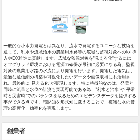
一般的な小水力発電とは異なり、流水で発電するユニークな技術を
通じて、利水や流域治水の農業用水路等の広域な監視対象へのIoT導
入やDX推進に貢献します。広域な監視対象を"見える化"するには、
オフグリッド環境における電源の確保が最初に必要になる為、監視
対象の農業用水路の水流により発電を行います。発電した電気は、
最適な通信網の構築や可視化したいデータや画像取得にも活用さ
れ、最終的に"見える化"が実現します。特に特徴的なのは、発電と
同時に流量と水位の計測も実現可能である為、"利水と治水"や"平常
時と災害時”でのバランスを取るためのエビデンスデータを提供する
事ができる点です。暗黙知を形式知に変えることで、複雑な水の管
理の高度化、効率化を実現します。
創業者