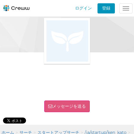
ログイン
登録
Tog
nav
メッセージを送る
ホーム
サーチ
スタートアップサーチ
/ja/startup/ken_kato