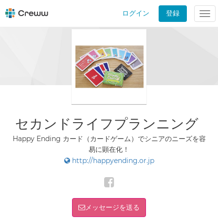
ログイン
登録
Tog
nav
セカンドライフプランニング
Happy Ending カード（カードゲーム）でシニアのニーズを容
易に顕在化！
http://happyending.or.jp
メッセージを送る