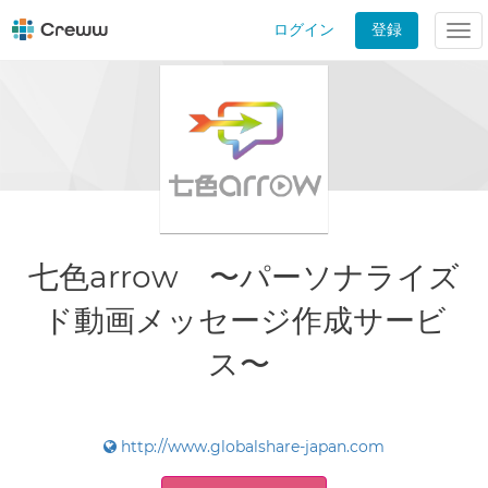
ログイン
登録
Tog
nav
七色arrow 〜パーソナライズ
ド動画メッセージ作成サービ
ス〜
http://www.globalshare-japan.com