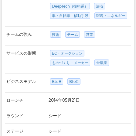
DeepTech（技術系）
決済
車・自転車・移動手段
環境・エネルギー
チームの強み
技術
チーム
営業
サービスの形態
EC・オークション
ものづくり・メーカー
金融業
ビジネスモデル
BtoB
BtoC
ローンチ
2014年05月21日
ラウンド
シード
ステージ
シード