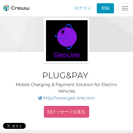
ログイン
登録
Tog
nav
PLUG&PAY
Mobile Charging & Payment Solution for Electric
Vehicles
http://www.geo-line.com
メッセージを送る