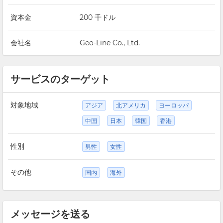
資本金
200 千ドル
会社名
Geo-Line Co., Ltd.
サービスのターゲット
対象地域
アジア
北アメリカ
ヨーロッパ
中国
日本
韓国
香港
性別
男性
女性
その他
国内
海外
メッセージを送る