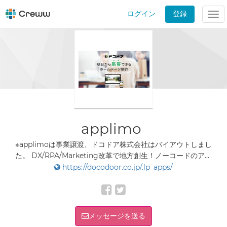
ログイン
登録
Tog
nav
applimo
※applimoは事業譲渡、ドコドア株式会社はバイアウトしまし
た。 DX/RPA/Marketing改革で地方創生！ノーコードのアプ
リ開発プラットフォーム「applimo（アプリモ）」
https://docodoor.co.jp/.lp_apps/
メッセージを送る