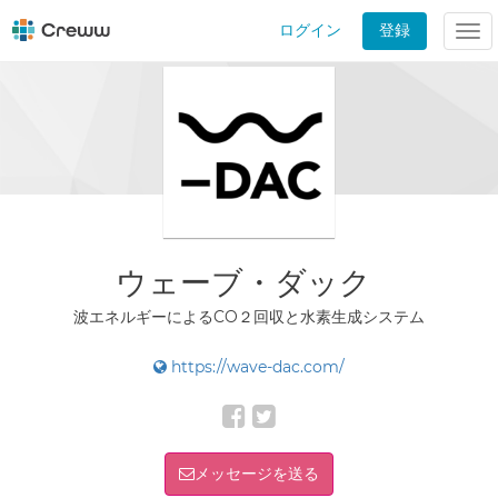
ログイン
登録
Tog
nav
ウェーブ・ダック
波エネルギーによるCO２回収と水素生成システム
https://wave-dac.com/
メッセージを送る