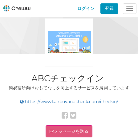
ログイン
登録
Tog
nav
ABCチェックイン
簡易宿所向けおもてなしを向上するサービスを展開しています
https://www1.airbuyandcheck.com/checkin/
メッセージを送る