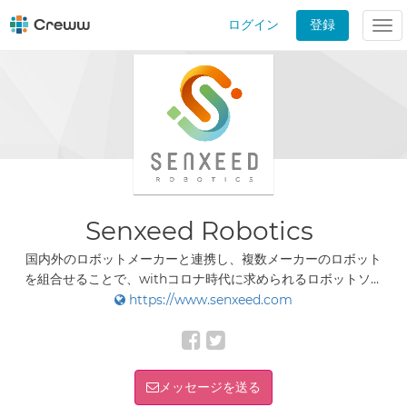
ログイン
登録
Tog
nav
Senxeed Robotics
国内外のロボットメーカーと連携し、複数メーカーのロボット
を組合せることで、withコロナ時代に求められるロボットソリ
ューションを企画、開発し、提供しております。
https://www.senxeed.com
メッセージを送る