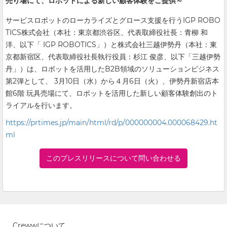
売り場にて、ロボットによる新しい顧客体験をご提供～
サービスロボットのローカライズとグロース支援を行うIGP ROBO
TICS株式会社（本社：東京都渋谷区、代表取締役社長：青柳 和
洋、以下「 IGP ROBOTICS」）と株式会社三越伊勢丹（本社：東
京都新宿区、代表取締役社長執行役員：杉江 俊彦、以下「三越伊勢
丹」）は、ロボットを活用したB2B領域のソリューションビジネス
第2弾として、 3月10日（水）から４月6日（火）、伊勢丹新宿店本
館6階 玩具売場にて、ロボットを活用した新しい顧客体験創出のト
ライアルを行います。
https://prtimes.jp/main/html/rd/p/000000004.000068429.ht
ml
このプレスリリースについて問い合わせる
Crewwについて