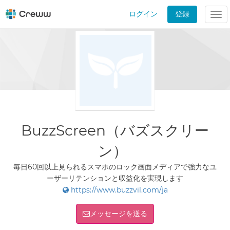
ログイン
登録
Tog
nav
BuzzScreen（バズスクリー
ン）
毎日60回以上見られるスマホのロック画面メディアで強力なユ
ーザーリテンションと収益化を実現します
https://www.buzzvil.com/ja
メッセージを送る