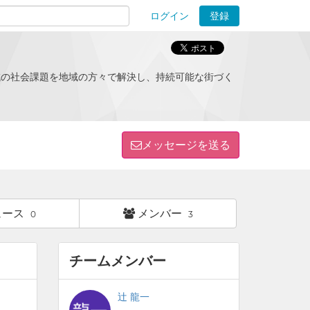
ログイン
登録
ions
域の社会課題を地域の方々で解決し、持続可能な街づく
メッセージを送る
ュース
メンバー
0
3
チームメンバー
辻 龍一