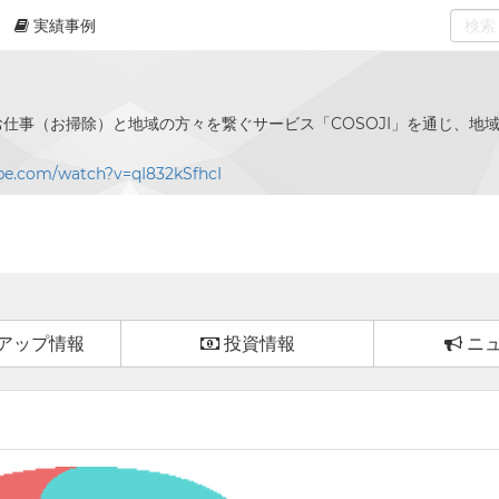
実績事例
0
select
仕事（お掃除）と地域の方々を繋ぐサービス「COSOJI」を通じ、地
be.com/watch?v=qI832kSfhcI
アップ情報
投資情報
ニ