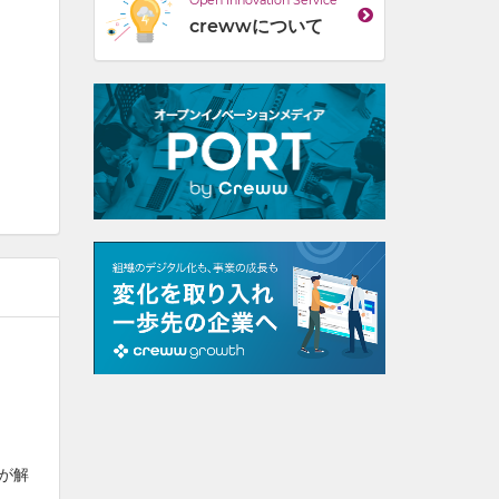
Open Innovation Service
crewwについて
が解