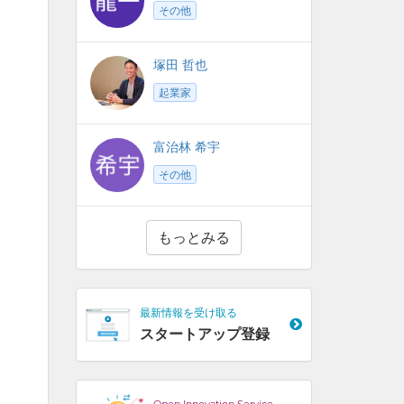
その他
塚田 哲也
起業家
富治林 希宇
その他
もっとみる
最新情報を受け取る
スタートアップ登録