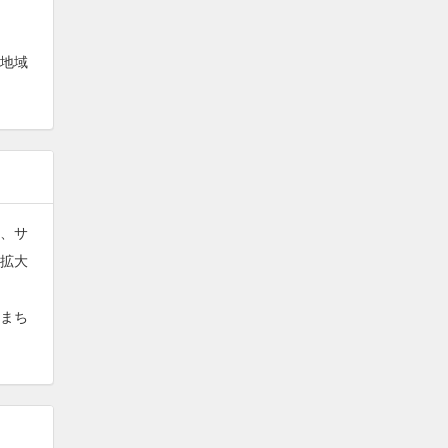
地域
、サ
拡大
まち