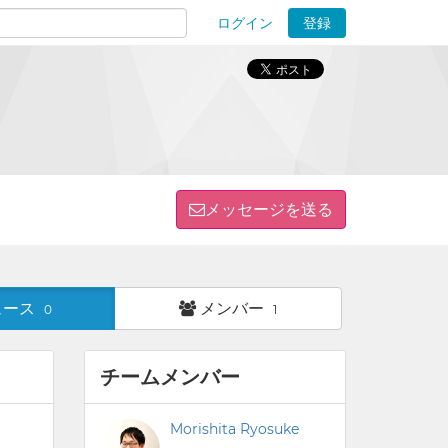
ログイン
登録
ions
メッセージを送る
ュース
メンバー
0
1
チームメンバー
Morishita Ryosuke