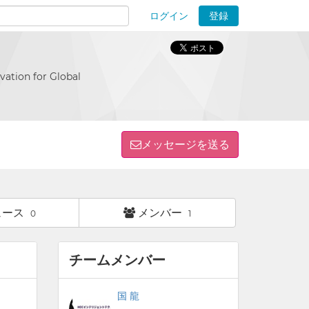
ログイン
登録
ions
vation for Global
メッセージを送る
ュース
メンバー
0
1
チームメンバー
国 龍