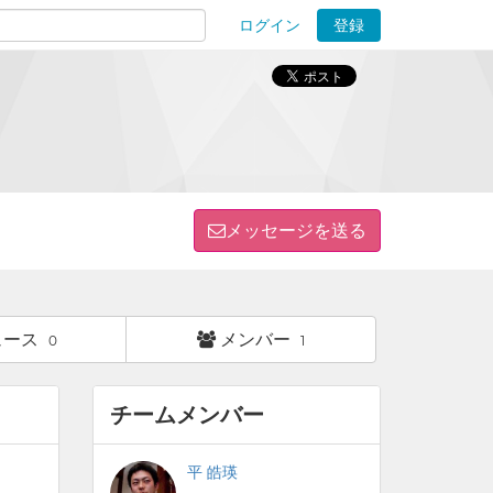
ログイン
登録
ions
メッセージを送る
ュース
メンバー
0
1
チームメンバー
平 皓瑛