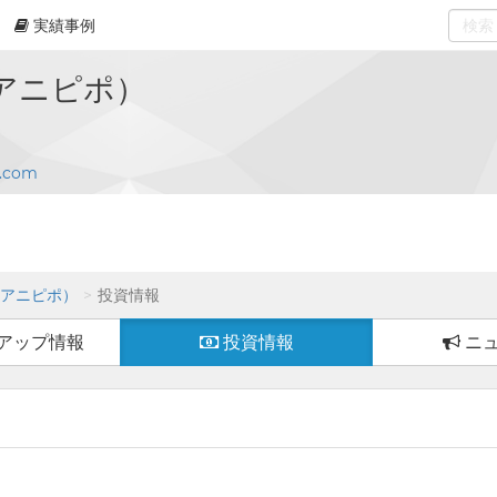
実績事例
0
select
o（アニピポ）
o.com
o（アニピポ）
投資情報
アップ情報
投資情報
ニ