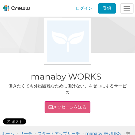
ログイン
登録
Tog
nav
manaby WORKS
働きたくても外出困難なために働けない、をゼロにするサービ
ス
メッセージを送る
ホーム
サーチ
スタートアップサーチ
manaby WORKS
投