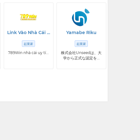
Link Vào Nhà Cái 789Win
Yamabe Riku
起業家
起業家
789Win nhà cái uy tí...
株式会社Unseedは、大
学から正式な認定を...