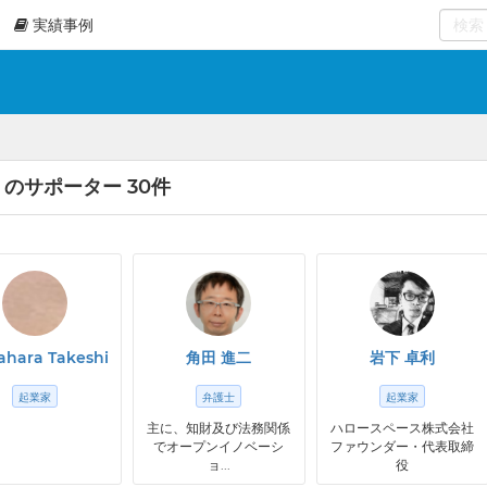
実績事例
0
select
 のサポーター 30件
hara Takeshi
角田 進二
岩下 卓利
起業家
弁護士
起業家
主に、知財及び法務関係
ハロースペース株式会社
でオープンイノベーシ
ファウンダー・代表取締
ョ...
役