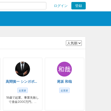
ログイン
登録
ions
高間慎一 シンガポール在住
尾坂 和哉
起業家
起業家
18歳で起業。事業失敗し
て借金2000万円。...