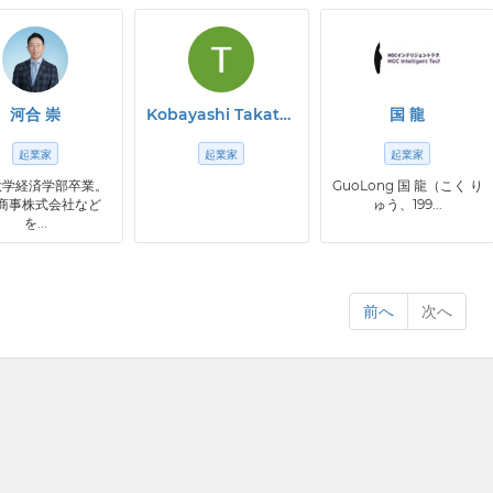
河合 崇
Kobayashi Takatsugu
国 龍
起業家
起業家
起業家
大学経済学部卒業。
GuoLong 国 ⿓（こく り
商事株式会社など
ゅう、199...
を...
前へ
次へ