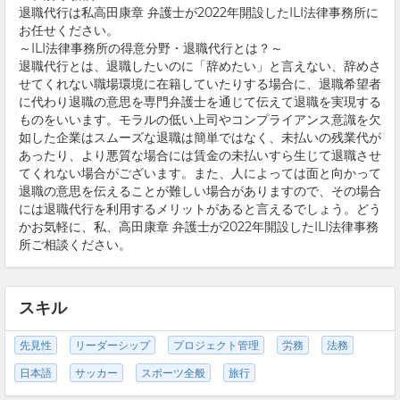
退職代行は私高田康章 弁護士が2022年開設したILI法律事務所に
お任せください。
～ILI法律事務所の得意分野・退職代行とは？～
退職代行とは、退職したいのに「辞めたい」と言えない、辞めさ
せてくれない職場環境に在籍していたりする場合に、退職希望者
に代わり退職の意思を専門弁護士を通じて伝えて退職を実現する
ものをいいます。モラルの低い上司やコンプライアンス意識を欠
如した企業はスムーズな退職は簡単ではなく、未払いの残業代が
あったり、より悪質な場合には賃金の未払いすら生じて退職させ
てくれない場合がございます。また、人によっては面と向かって
退職の意思を伝えることが難しい場合がありますので、その場合
には退職代行を利用するメリットがあると言えるでしょう。どう
かお気軽に、私、高田康章 弁護士が2022年開設したILI法律事務
所ご相談ください。
スキル
先見性
リーダーシップ
プロジェクト管理
労務
法務
日本語
サッカー
スポーツ全般
旅行