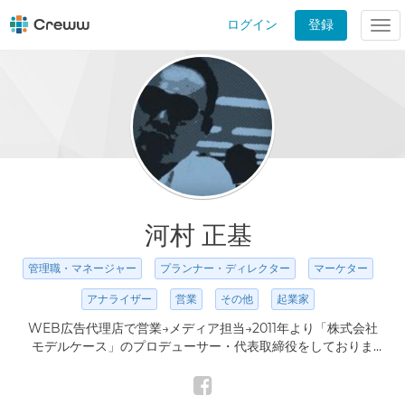
ログイン
登録
Tog
nav
河村 正基
管理職・マネージャー
プランナー・ディレクター
マーケター
アナライザー
営業
その他
起業家
WEB広告代理店で営業→メディア担当→2011年より「株式会社
モデルケース」のプロデューサー・代表取締役をしておりま
す。