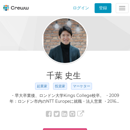
ログイン
登録
Tog
nav
千葉 史生
起業家
投資家
マーケター
・早大卒業後、ロンドン大学Kings College校卒。 ・2009
年：ロンドン市内のNTT Europeに就職・法人営業 ・2016年
~18年：越境ECを創業し上場企業へM&A ・2019年7月に株式会
社NOW ROOMを創業し代表取締役。