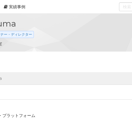
実績事例
0
select
ruma
ンナー・ディレクター
室
a
・プラットフォーム