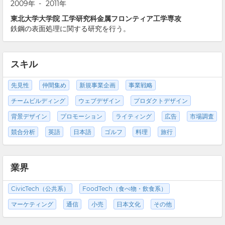
2009年
-
2011年
東北大学大学院 工学研究科金属フロンティア工学専攻
鉄鋼の表面処理に関する研究を行う。
スキル
先見性
仲間集め
新規事業企画
事業戦略
チームビルディング
ウェブデザイン
プロダクトデザイン
背景デザイン
プロモーション
ライティング
広告
市場調査
競合分析
英語
日本語
ゴルフ
料理
旅行
業界
CivicTech（公共系）
FoodTech（食べ物・飲食系）
マーケティング
通信
小売
日本文化
その他