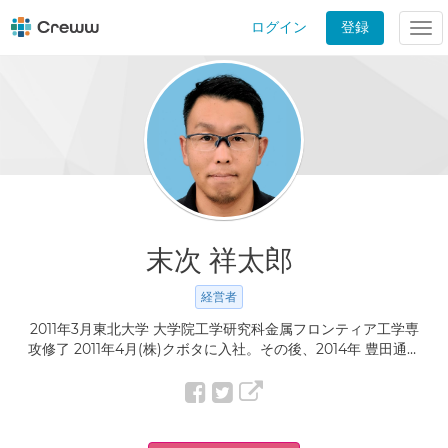
ログイン
登録
Tog
nav
末次 祥太郎
経営者
2011年3月東北大学 大学院工学研究科金属フロンティア工学専
攻修了 2011年4月(株)クボタに入社。その後、2014年 豊田通商
(株)等をへて、2022年12月 Web3 Times合同会社を設立